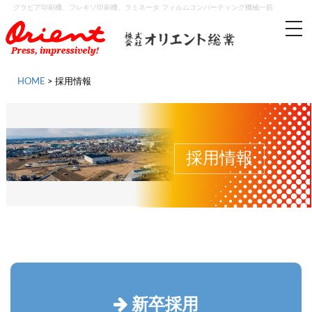
グラビア印刷機、フレキソ印刷機、ラミネータ フィルムコンバーティング機械一筋
tog
nav
HOME
>
採用情報
採用情報
新卒採用