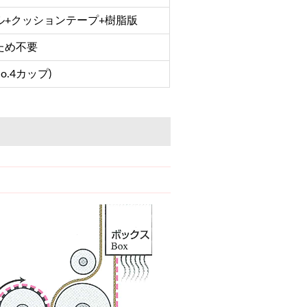
ル+クッションテープ+樹脂版
ため不要
No.4カップ)