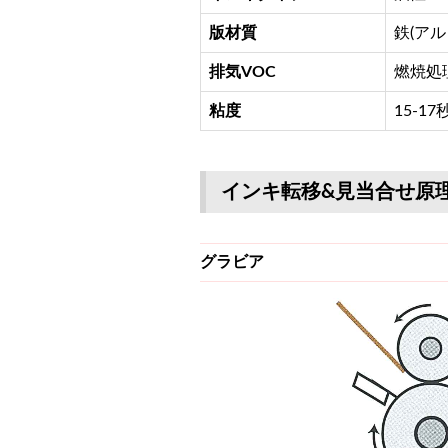
版材質
鉄(アル
排気VOC
燃焼処
粘度
15-17
インキ転移&見当合せ原
グラビア