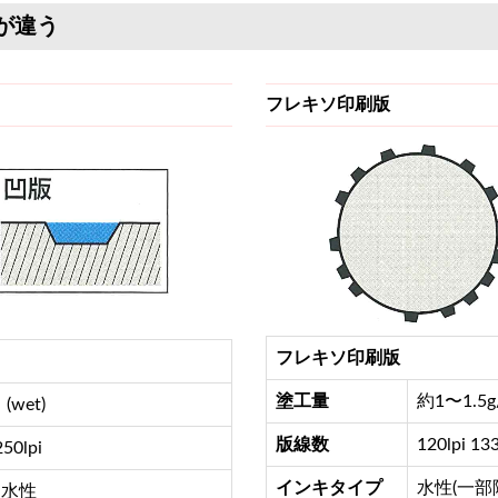
が違う
フレキソ印刷版
フレキソ印刷版
塗工量
約1〜1.5g/
(wet)
版線数
120lpi 133
250lpi
インキタイプ
水性(一部
 水性