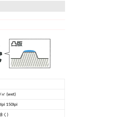
㎡ (wet)
lpi 150lpi
除く)