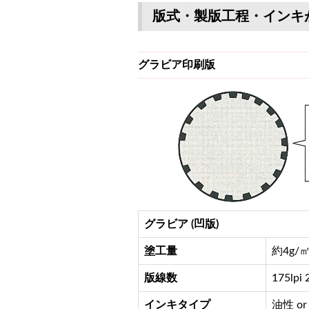
版式・製版工程・インキ
グラビア印刷版
グラビア (凹版)
塗工量
約4g/㎡ 
版線数
175lpi 
インキタイプ
油性 or