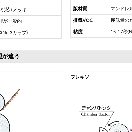
版材質
マンドレ
ミ)芯+メッキ
排気VOC
極低量の
理が一般的
粘度
15-17秒(
秒(No.3カップ)
理が違う
フレキソ