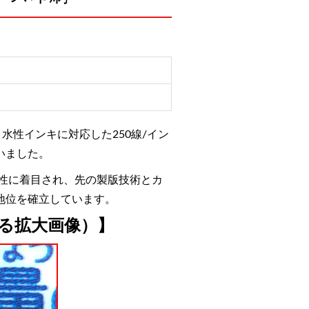
性インキに対応した250線/イン
いました。
産性に着目され、先の製版技術とカ
地位を確立しています。
よる拡大画像）】