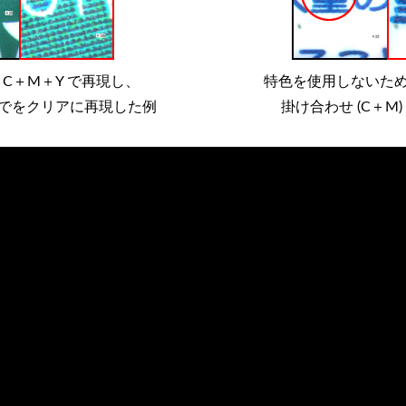
C＋M＋Y で再現し、
特色を使用しないた
でをクリアに再現した例
掛け合わせ (C＋M