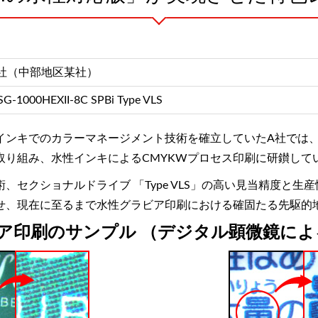
社（中部地区某社）
G-1000HEXII-8C SPBi Type VLS
ンキでのカラーマネージメント技術を確立していたA社では、水
取り組み、水性インキによるCMYKWプロセス印刷に研鑚して
、セクショナルドライブ 「Type VLS」の高い見当精度と生
せ、現在に至るまで水性グラビア印刷における確固たる先駆的
ビア印刷のサンプル （デジタル顕微鏡に