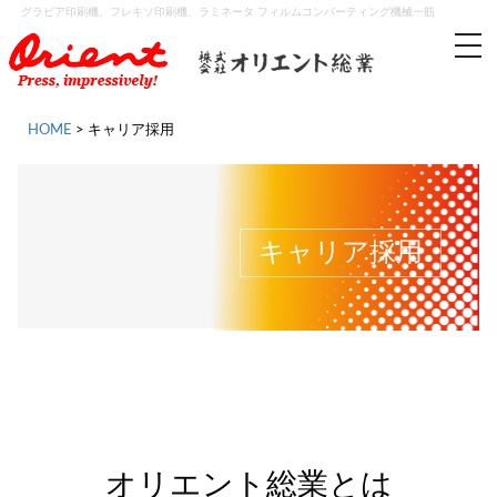
グラビア印刷機、フレキソ印刷機、ラミネータ フィルムコンバーティング機械一筋
tog
nav
HOME
>
キャリア採用
キャリア採用
オリエント総業とは