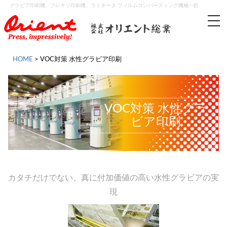
グラビア印刷機、フレキソ印刷機、ラミネータ フィルムコンバーティング機械一筋
tog
nav
HOME
>
VOC対策 水性グラビア印刷
VOC対策 水性グラ
ビア印刷
カタチだけでない、真に付加価値の高い水性グラビアの実
現