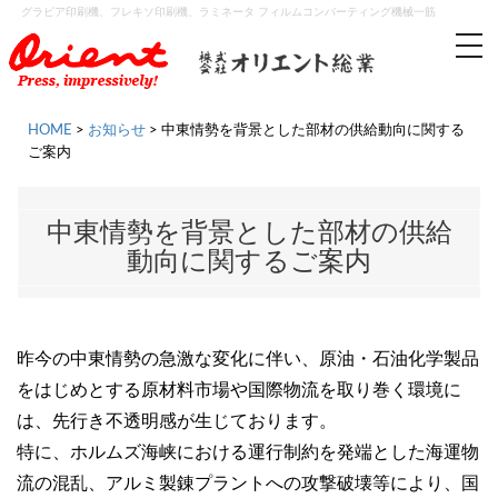
グラビア印刷機、フレキソ印刷機、ラミネータ フィルムコンバーティング機械一筋
tog
nav
HOME
>
お知らせ
>
中東情勢を背景とした部材の供給動向に関する
ご案内
中東情勢を背景とした部材の供給
動向に関するご案内
昨今の中東情勢の急激な変化に伴い、原油・石油化学製品
をはじめとする原材料市場や国際物流を取り巻く環境に
は、先行き不透明感が生じております。
特に、ホルムズ海峡における運行制約を発端とした海運物
流の混乱、アルミ製錬プラントへの攻撃破壊等により、国